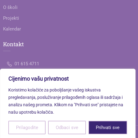
O školi
Projekti
Kalendar
Kontakt
01 615 4711
Cijenimo vašu privatnost
ured@gimnazija-jedanaesta-zg.skole.hr
Koristimo kolačiće za poboljšanje vašeg iskustva
Savska cesta 77, 10000 Zagreb
pregledavanja, posluživanje prilagođenih oglasa ili sadržaja i
analizu našeg prometa. Klikom na "Prihvati sve" pristajete na
našu upotrebu kolačića.
Prilagodite
Odbaci sve
Prihvati sve