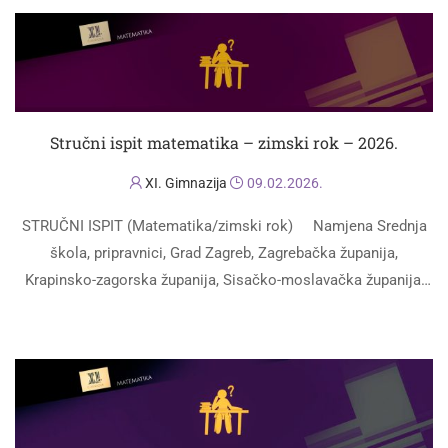
Stručni ispit matematika – zimski rok – 2026.
XI. Gimnazija
09.02.2026.
STRUČNI ISPIT (Matematika/zimski rok) Namjena Srednja
škola, pripravnici, Grad Zagreb, Zagrebačka županija,
Krapinsko-zagorska županija, Sisačko-moslavačka županija,
Bjelovarsko-bilogorska županija i Koprivničko-križevačka
PROČITAJ VIŠE
županija Ustanova u kojoj se polaže stručni ispit …