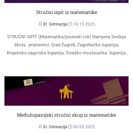
Stručni ispit iz matematike
XI. Gimnazija
19.10.2025.
STRUČNI ISPIT (Matematika/jesenski rok) Namjena Srednja
škola, pripravnici, Grad Zagreb, Zagrebačka županija,
Krapinsko-zagorska županija, Sisačko-moslavačka županija,
Bjelovarsko-bilogorska županija i Koprivničko-križevačka
PROČITAJ VIŠE
županija Ustanova u kojoj se polaže stručni ispit XI. gimnazija
…
Međužupanijski stručni skup iz matematike
XI. Gimnazija
03.03.2025.