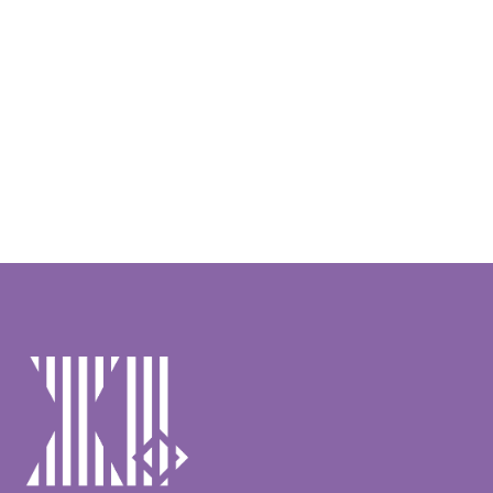
promišljanja kod odabira zadataka za ispitni sat …
PROČITAJ VIŠE