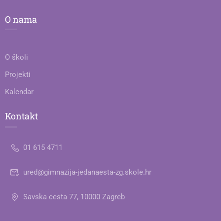
O nama
O školi
Projekti
Kalendar
Kontakt
01 615 4711
ured@gimnazija-jedanaesta-zg.skole.hr
Savska cesta 77, 10000 Zagreb