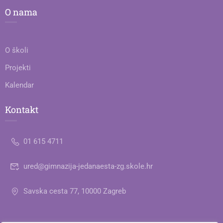
O nama
O školi
Projekti
Kalendar
Kontakt
01 615 4711
ured@gimnazija-jedanaesta-zg.skole.hr
Savska cesta 77, 10000 Zagreb