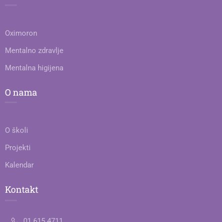
Oximoron
Mentalno zdravlje
Mentalna higijena
O nama
O školi
Projekti
Kalendar
Kontakt
01 615 4711