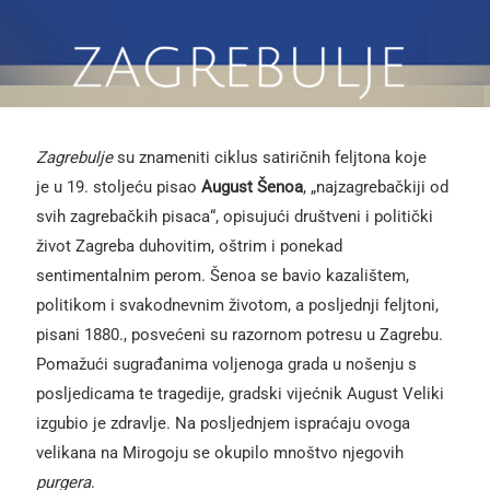
Zagrebulje
su znameniti ciklus satiričnih feljtona koje
je u 19. stoljeću pisao
August Šenoa
, „najzagrebačkiji od
svih zagrebačkih pisaca“, opisujući društveni i politički
život Zagreba duhovitim, oštrim i ponekad
sentimentalnim perom. Šenoa se bavio kazalištem,
politikom i svakodnevnim životom, a posljednji feljtoni,
pisani 1880., posvećeni su razornom potresu u Zagrebu.
Pomažući sugrađanima voljenoga grada u nošenju s
posljedicama te tragedije, gradski vijećnik August Veliki
izgubio je zdravlje. Na posljednjem ispraćaju ovoga
velikana na Mirogoju se okupilo mnoštvo njegovih
purgera
.