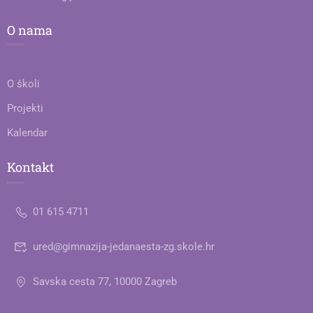
O nama
O školi
Projekti
Kalendar
Kontakt
01 615 4711
ured@gimnazija-jedanaesta-zg.skole.hr
Savska cesta 77, 10000 Zagreb