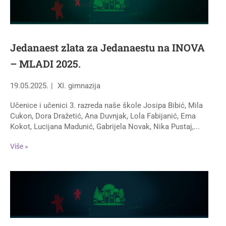
Jedanaest zlata za Jedanaestu na INOVA
– MLADI 2025.
19.05.2025.
XI. gimnazija
Učenice i učenici 3. razreda naše škole Josipa Bibić, Mila
Cukon, Dora Dražetić, Ana Duvnjak, Lola Fabijanić, Ema
Kokot, Lucijana Madunić, Gabrijela Novak, Nika Pustaj,...
Više »