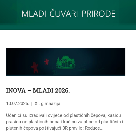
INOVA – MLADI 2026.
10.07.2026.
XI. gimnazija
Učenici su izrađivali cvijeće od plastičnih čepova, kasicu
prasicu od plastičnih boca i kućicu za ptice od plastičnih i
plutenih čepova poštivajući 3R pravilo: Reduce...