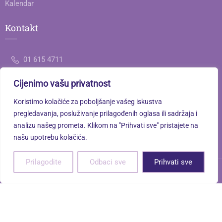
Kalendar
Kontakt
01 615 4711
Cijenimo vašu privatnost
ured@gimnazija-jedanaesta-zg.skole.hr
Koristimo kolačiće za poboljšanje vašeg iskustva
Savska cesta 77, 10000 Zagreb
pregledavanja, posluživanje prilagođenih oglasa ili sadržaja i
analizu našeg prometa. Klikom na "Prihvati sve" pristajete na
našu upotrebu kolačića.
Prilagodite
Odbaci sve
Prihvati sve
XI. gimnazija © 2026. Sva prava pridržana. | Powered by
Terra
Norte Studio