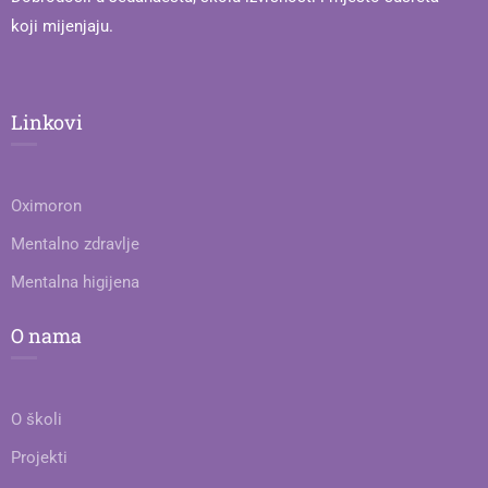
koji mijenjaju.
Linkovi
Oximoron
Mentalno zdravlje
Mentalna higijena
O nama
O školi
Projekti