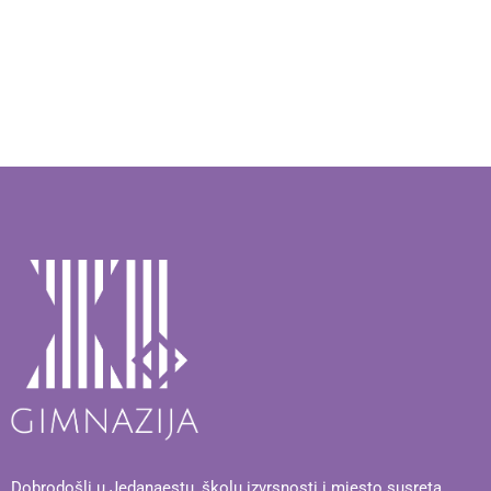
Dobrodošli u Jedanaestu, školu izvrsnosti i mjesto susreta