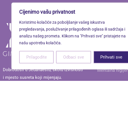
Cijenimo vašu privatnost
Koristimo kolačiće za poboljšanje vašeg iskustva
Linkovi
pregledavanja, posluživanje prilagođenih oglasa ili sadržaja i
analizu našeg prometa. Klikom na "Prihvati sve" pristajete na
našu upotrebu kolačića.
Oximoron
Prilagodite
Odbaci sve
Prihvati sve
Mentalno zdravl
Dobrodošli u Jedanaestu, školu izvrsnosti
Mentalna higije
i mjesto susreta koji mijenjaju.
XI. gimnazija © 2026. Sva prava pridržana. | Powered by
Terra No