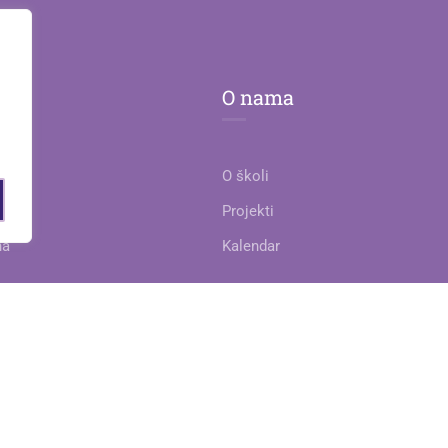
O nama
O školi
je
Projekti
na
Kalendar
rte Studio