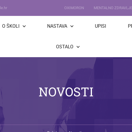
e.hr
OXIMORON
MENTALNO ZDRAVLJ
O ŠKOLI
NASTAVA
UPISI
P
OSTALO
NOVOSTI