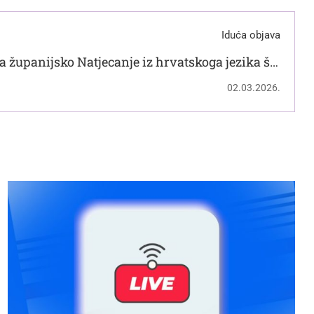
Iduća objava
a županijsko Natjecanje iz hrvatskoga jezika šk.
godine 2025./2026.
02.03.2026.