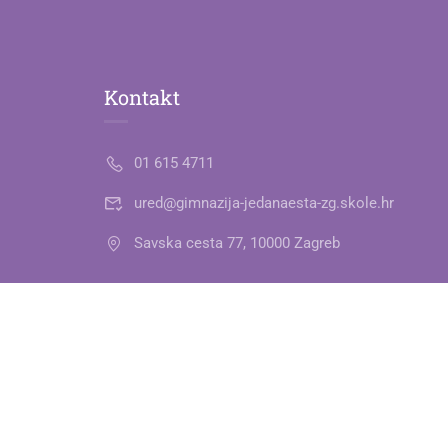
Kontakt
01 615 4711
ured@gimnazija-jedanaesta-zg.skole.hr
Savska cesta 77, 10000 Zagreb
Raspored zvona