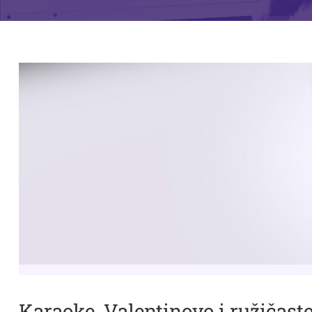
Karaoke, Valentinovo i ružičast