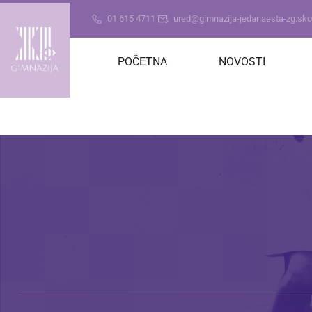
01 615 4711
ured@gimnazija-jedanaesta-zg.skol
POČETNA
NOVOSTI