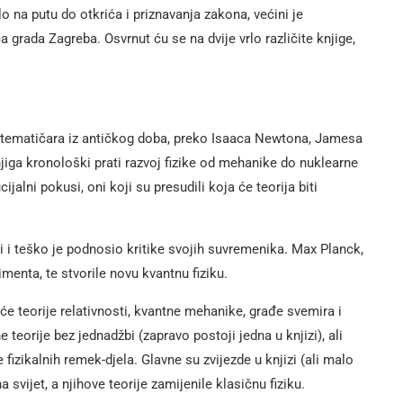
o na putu do otkrića i priznavanja zakona, većini je
a grada Zagreba. Osvrnut ću se na dvije vrlo različite knjige,
matematičara iz antičkog doba, preko Isaaca Newtona, Jamesa
Knjiga kronološki prati razvoj fizike od mehanike do nuklearne
ijalni pokusi, oni koji su presudili koja će teorija biti
ti i teško je podnosio kritike svojih suvremenika. Max Planck,
imenta, te stvorile novu kvantnu fiziku.
 teorije relativnosti, kvantne mehanike, građe svemira i
teorije bez jednadžbi (zapravo postoji jedna u knjizi), ali
je fizikalnih remek-djela. Glavne su zvijezde u knjizi (ali malo
svijet, a njihove teorije zamijenile klasičnu fiziku.