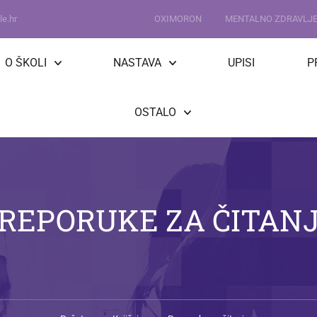
e.hr
OXIMORON
MENTALNO ZDRAVLJ
O ŠKOLI
NASTAVA
UPISI
P
OSTALO
REPORUKE ZA ČITAN