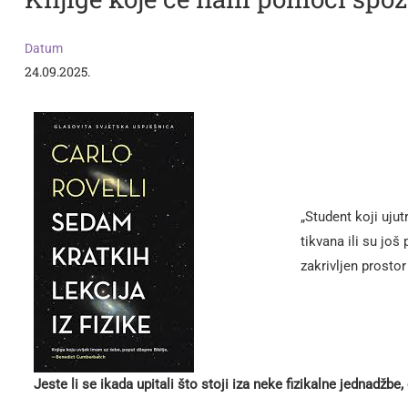
Datum
24.09.2025.
„Student koji uju
tikvana ili su još
zakrivljen prostor
Jeste li se ikada upitali što stoji iza neke fizikalne jednadžb