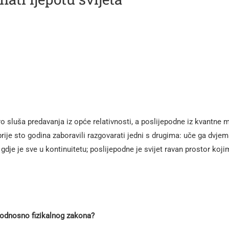
tro sluša predavanja iz opće relativnosti, a poslijepodne iz kvantne
 prije sto godina zaboravili razgovarati jedni s drugima: uče ga dvje
 gdje je sve u kontinuitetu; poslijepodne je svijet ravan prostor koji
e, odnosno fizikalnog zakona?