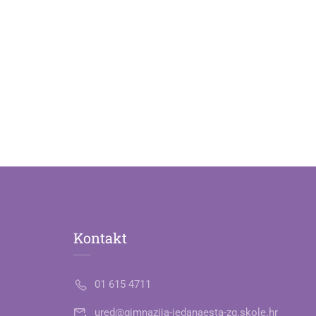
Kontakt
01 615 4711
ured@gimnazija-jedanaesta-zg.skole.hr