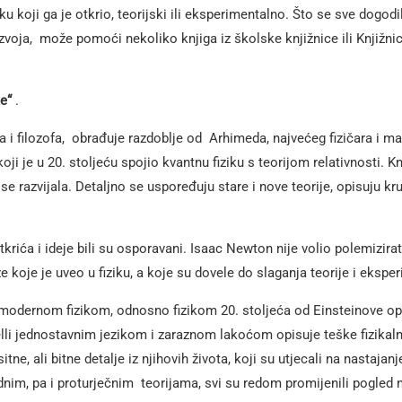
koji ga je otkrio, teorijski ili eksperimentalno. Što se sve dogodil
azvoja, može pomoći nekoliko knjiga iz školske knjižnice ili Knjižnic
ke“
.
a i filozofa, obrađuje razdoblje od Arhimeda, najvećeg fizičara i 
koji je u 20. stoljeću spojio kvantnu fiziku s teorijom relativnosti. 
se razvijala. Detaljno se uspoređuju stare i nove teorije, opisuju kruc
rića i ideje bili su osporavani. Isaac Newton nije volio polemizira
 koje je uveo u fiziku, a koje su dovele do slaganja teorije i eksper
modernom fizikom, odnosno fizikom 20. stoljeća od Einsteinove opće
elli jednostavnim jezikom i zaraznom lakoćom opisuje teške fizikalne 
itne, ali bitne detalje iz njihovih života, koji su utjecali na nastajan
dnim, pa i proturječnim teorijama, svi su redom promijenili pogled na 