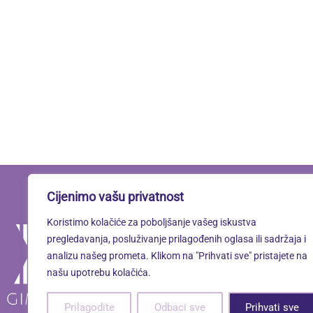
Cijenimo vašu privatnost
Koristimo kolačiće za poboljšanje vašeg iskustva
Linkovi
pregledavanja, posluživanje prilagođenih oglasa ili sadržaja i
analizu našeg prometa. Klikom na "Prihvati sve" pristajete na
našu upotrebu kolačića.
Oximoron
Prilagodite
Odbaci sve
Prihvati sve