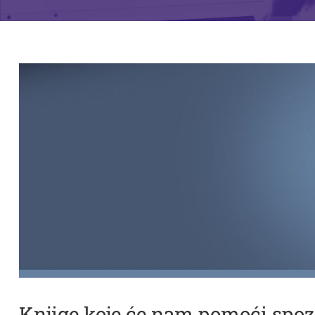
Knjige koje će nam pomoći spozn