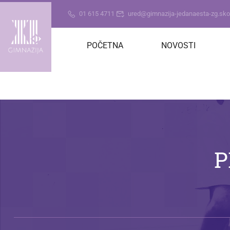
01 615 4711
ured@gimnazija-jedanaesta-zg.skol
POČETNA
NOVOSTI
P