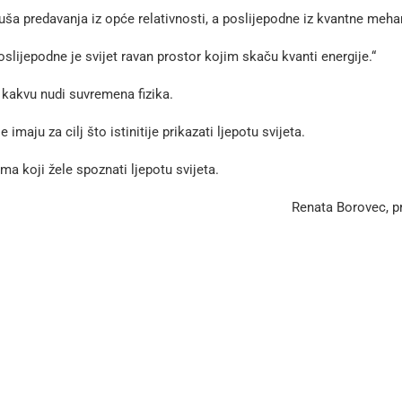
luša predavanja iz opće relativnosti, a poslijepodne iz kvantne meh
 poslijepodne je svijet ravan prostor kojim skaču kvanti energije.“
ta kakvu nudi suvremena fizika.
maju za cilj što istinitije prikazati ljepotu svijeta.
 koji žele spoznati ljepotu svijeta.
rovec, prof