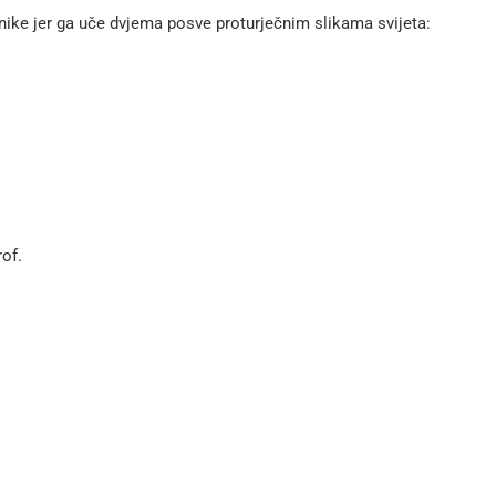
anike jer ga uče dvjema posve proturječnim slikama svijeta:
.