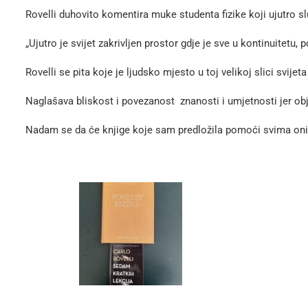
Rovelli duhovito komentira muke studenta fizike koji ujutro s
„Ujutro je svijet zakrivljen prostor gdje je sve u kontinuitetu,
Rovelli se pita koje je ljudsko mjesto u toj velikoj slici svije
Naglašava bliskost i povezanost znanosti i umjetnosti jer obje i
Nadam se da će knjige koje sam predložila pomoći svima onima
Renata Bo