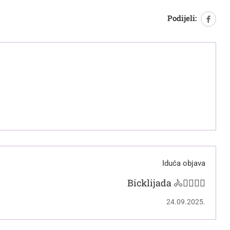
Podijeli:
Iduća objava
Bicklijada 🚴🚴‍♂️🚴‍♀️
24.09.2025.