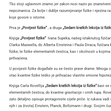
Tko stoji uglavnom znamo jer zakon nosi naziv po znanstveniku 
nepoznanica. Za bolje i dublje razumijevanje fizike i njezina r
koje govore o istome.
Prva je
„Povijest fizike“
, a druga
„Sedam kratkih lekcija iz fizi
Knjiga
„Povijest fizike“
Ivana Supeka, našeg istaknutog fizičar
Clarka Maxwella, do Alberta Einsteina i Paula Diraca, fizičara 
fizike, te fizike elementarnih čestica, kao i okolnosti u kojima 
prihvaćena.
U povijesti fizike događale su se često prave drame. Mnoga otk
otac kvantne fizike teško je prihvaćao vlastite smione hipoteze
Knjiga Carla Rovellija
„Sedam kratkih lekcija iz fizike“
bavi se 
elementarnih čestica, do kvantne gravitacije i crnih rupa. Rov
zato detaljno opisuje protagoniste cijele priče. Iz rukava vadi s
njih i za života) Einstein, Planck, Boltzmann i drugi. Svojim ču