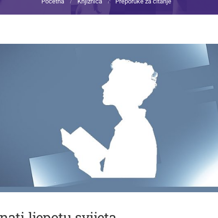
Početna
Knjižnica
Preporuke za čitanje
ati ljepotu svijeta