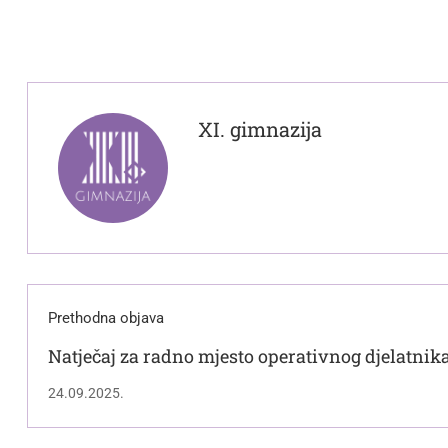
XI. gimnazija
Prethodna objava
Natječaj za radno mjesto operativnog djelatnika
zaštitu (M/Ž)
24.09.2025.