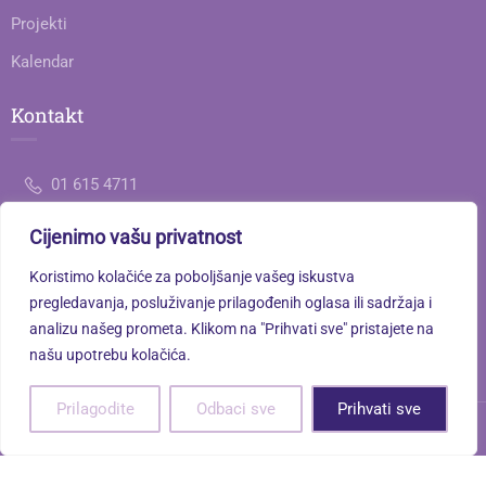
Projekti
Kalendar
Kontakt
01 615 4711
Cijenimo vašu privatnost
ured@gimnazija-jedanaesta-zg.skole.hr
Koristimo kolačiće za poboljšanje vašeg iskustva
Savska cesta 77, 10000 Zagreb
pregledavanja, posluživanje prilagođenih oglasa ili sadržaja i
analizu našeg prometa. Klikom na "Prihvati sve" pristajete na
našu upotrebu kolačića.
Prilagodite
Odbaci sve
Prihvati sve
XI. gimnazija © 2026. Sva prava pridržana. | Powered by
Terra