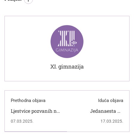
XI. gimnazija
Prethodna objava
Iduća objava
Ljestvice pozvanih na
Jedanaesta na
županijsko Natjecanje
PIKNIKU!
07.03.2025.
17.03.2025.
iz hrvatskoga jezika
šk. godine 2024./25.