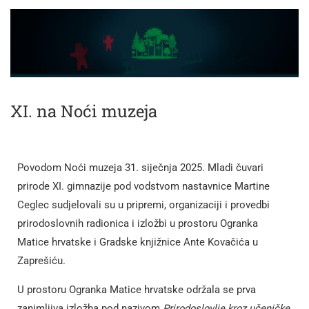
XI. na Noći muzeja
Povodom Noći muzeja 31. siječnja 2025. Mladi čuvari
prirode XI. gimnazije pod vodstvom nastavnice Martine
Ceglec sudjelovali su u pripremi, organizaciji i provedbi
prirodoslovnih radionica i izložbi u prostoru Ogranka
Matice hrvatske i Gradske knjižnice Ante Kovačića u
Zaprešiću.
U prostoru Ogranka Matice hrvatske održala se prva
zanimljiva izložba pod nazivom
Prirodoslovlje kroz učeničke