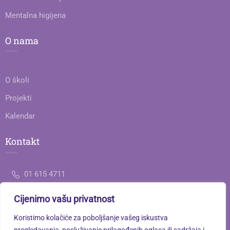
Mentalna higijena
O nama
O školi
Projekti
Kalendar
Kontakt
01 615 4711
Cijenimo vašu privatnost
ured@gimnazija-jedanaesta-zg.skole.hr
Koristimo kolačiće za poboljšanje vašeg iskustva
Savska cesta 77, 10000 Zagreb