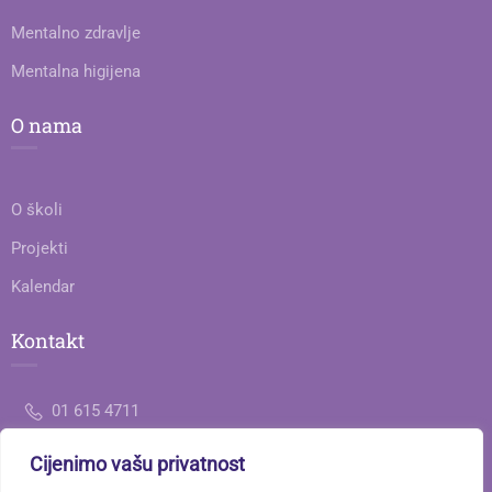
Mentalno zdravlje
Mentalna higijena
O nama
O školi
Projekti
Kalendar
Kontakt
01 615 4711
Cijenimo vašu privatnost
ured@gimnazija-jedanaesta-zg.skole.hr