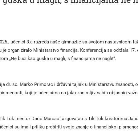
25., učenici 3.a razreda naše gimnazije sa svojom nastavnicom fa
u je organiziralo Ministarstvo financija. Konferencija se održala 17.
om „Ne budi kao guska u magli, s financijama ne nagli!“.
cija dr. sc. Marko Primorac i državni tajnik u Ministarstvu znanosti,
 pismenosti, koji je učenicima na jako zanimljiv način objasnio važ
 je Tik Tok mentor Dario Marčac razgovarao s Tik Tok kreatorima J
nici su imali priliku proširiti svoje znanje o financijskoj pismen