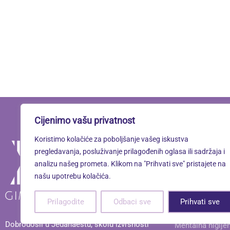
Cijenimo vašu privatnost
Koristimo kolačiće za poboljšanje vašeg iskustva
Linkovi
pregledavanja, posluživanje prilagođenih oglasa ili sadržaja i
analizu našeg prometa. Klikom na "Prihvati sve" pristajete na
našu upotrebu kolačića.
Oximoron
Prilagodite
Odbaci sve
Prihvati sve
Mentalno zdravl
Dobrodošli u Jedanaestu, školu izvrsnosti
Mentalna higije