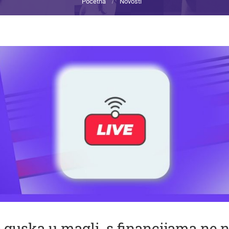
Početna
Novosti
o guska u magli, s financijama ne n