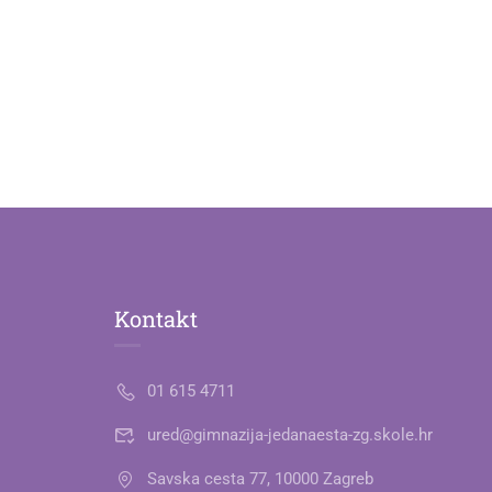
Kontakt
01 615 4711
ured@gimnazija-jedanaesta-zg.skole.hr
Savska cesta 77, 10000 Zagreb