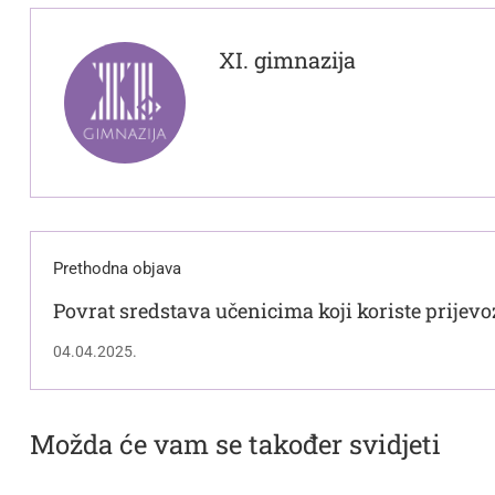
XI. gimnazija
Prethodna objava
Povrat sredstava učenicima koji koriste prijev
i travanj 2025.
04.04.2025.
Možda će vam se također svidjeti