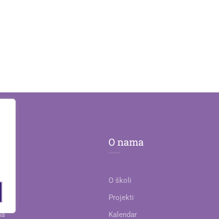
O nama
O školi
je
Projekti
na
Kalendar