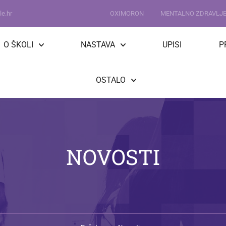
e.hr
OXIMORON
MENTALNO ZDRAVLJ
O ŠKOLI
NASTAVA
UPISI
P
OSTALO
NOVOSTI