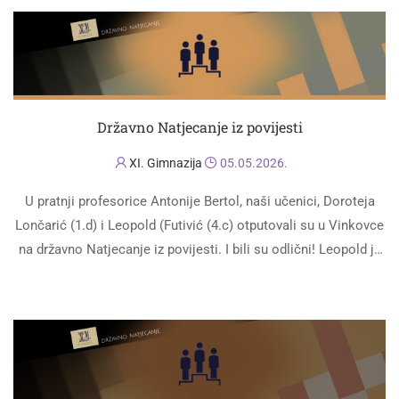
Državno Natjecanje iz povijesti
XI. Gimnazija
05.05.2026.
U pratnji profesorice Antonije Bertol, naši učenici, Doroteja
Lončarić (1.d) i Leopold (Futivić (4.c) otputovali su u Vinkovce
na državno Natjecanje iz povijesti. I bili su odlični! Leopold je
osvojio …
PROČITAJ VIŠE