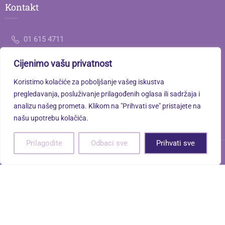
Kontakt
01 615 4711
Cijenimo vašu privatnost
ured@gimnazija-jedanaesta-zg.skole.hr
Koristimo kolačiće za poboljšanje vašeg iskustva
Savska cesta 77, 10000 Zagreb
pregledavanja, posluživanje prilagođenih oglasa ili sadržaja i
analizu našeg prometa. Klikom na "Prihvati sve" pristajete na
našu upotrebu kolačića.
Prilagodite
Odbaci sve
Prihvati sve
XI. gimnazija © 2026. Sva prava pridržana. | Powered by
Terra
Norte Studio
Raspored zvona