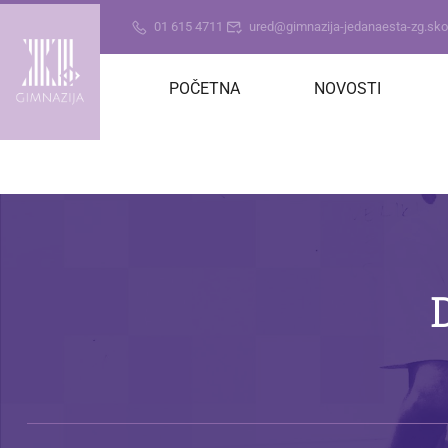
01 615 4711
ured@gimnazija-jedanaesta-zg.skol
POČETNA
NOVOSTI