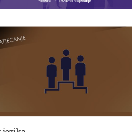
Početna
Državno natjecanje
 jezika