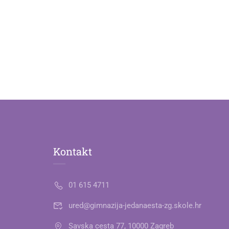
Kontakt
01 615 4711
ured@gimnazija-jedanaesta-zg.skole.hr
Savska cesta 77, 10000 Zagreb