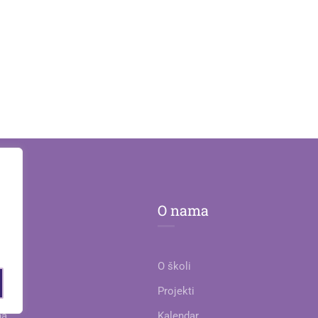
O nama
O školi
je
Projekti
na
Kalendar