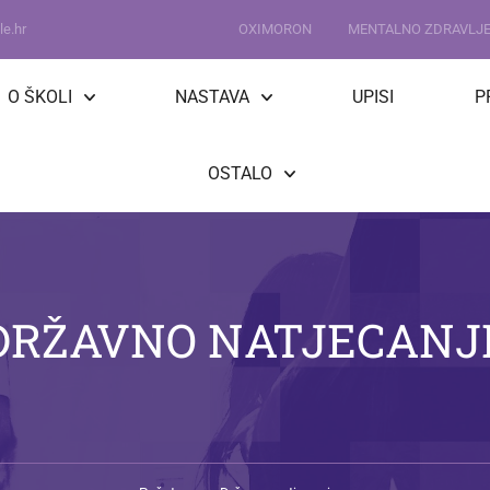
e.hr
OXIMORON
MENTALNO ZDRAVLJ
O ŠKOLI
NASTAVA
UPISI
P
OSTALO
DRŽAVNO NATJECANJ