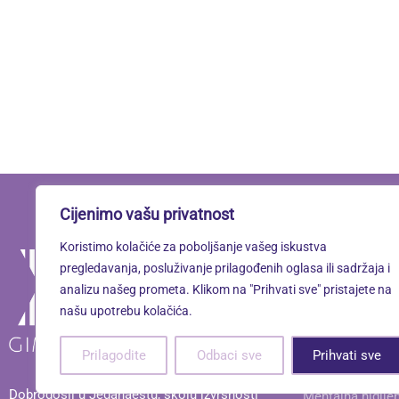
Cijenimo vašu privatnost
Koristimo kolačiće za poboljšanje vašeg iskustva
Linkovi
pregledavanja, posluživanje prilagođenih oglasa ili sadržaja i
analizu našeg prometa. Klikom na "Prihvati sve" pristajete na
našu upotrebu kolačića.
Oximoron
Prilagodite
Odbaci sve
Prihvati sve
Mentalno zdravl
Dobrodošli u Jedanaestu, školu izvrsnosti
Mentalna higije