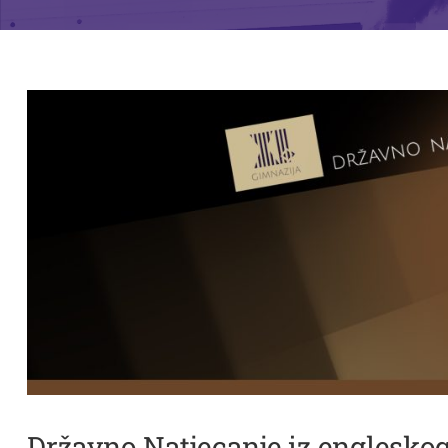
Državno Natjecanje iz engleskog