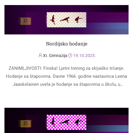
Nordijsko hodanje
XI. Gimnazija
19.10.2025.
ZANIMLJIVOSTI: Finska! Ljetni trening za skijaško trčanje.
Hodanje sa štapovima. Davne 1966. godine nastavnica Leena
Jaaskelainen uvela je hodanje sa štapovima u školu, u
Helsinkiju, kao dio redovite sportske aktivnosti …
PROČITAJ VIŠE