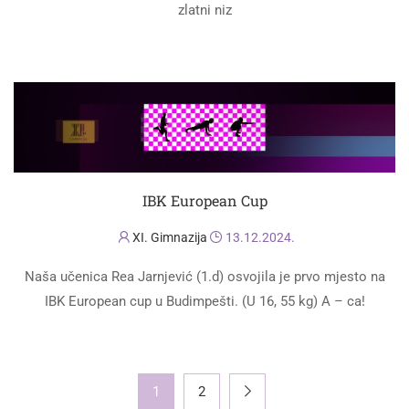
zlatni niz
PROČITAJ VIŠE
IBK European Cup
XI. Gimnazija
13.12.2024.
Naša učenica Rea Jarnjević (1.d) osvojila je prvo mjesto na
IBK European cup u Budimpešti. (U 16, 55 kg) A – ca!
PROČITAJ VIŠE
1
2