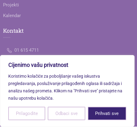
Projekti
Kalendar
Kontakt
01 615 4711
Cijenimo vašu privatnost
ured@gimnazija-jedanaesta-zg.skole.hr
Koristimo kolačiće za poboljšanje vašeg iskustva
Savska cesta 77, 10000 Zagreb
pregledavanja, posluživanje prilagođenih oglasa ili sadržaja i
analizu našeg prometa. Klikom na "Prihvati sve" pristajete na
našu upotrebu kolačića.
Prilagodite
Odbaci sve
Prihvati sve
XI. gimnazija © 2026. Sva prava pridržana. | Powered by
Terra