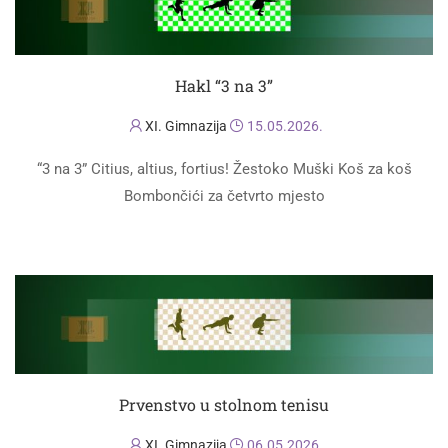
Hakl “3 na 3”
XI. Gimnazija
15.05.2026.
“3 na 3” Citius, altius, fortius! Žestoko Muški Koš za koš
Bombončići za četvrto mjesto
PROČITAJ VIŠE
Prvenstvo u stolnom tenisu
XI. Gimnazija
06.05.2026.