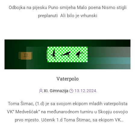
Odbojka na pijesku Puno smijeha Malo poena Nismo stigli
preplanuti Ali bilo je vrhunski
PROČITAJ VIŠE
Vaterpolo
XI. Gimnazija
13.12.2024.
Toma Šimac, (1.d) je sa svojom ekipom mladih vaterpolista
VK” Medvešćak” na međunarodnom turniru u Skopju osvojio
prvo mjesto. Učenik 1.d Toma Štimac, sa ekipom VK
Medveščak osvojio je prvo …
PROČITAJ VIŠE