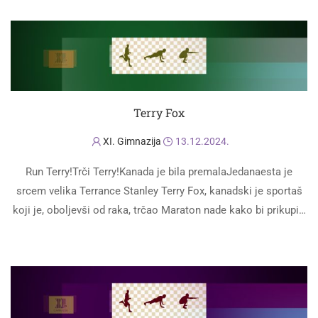
Terry Fox
XI. Gimnazija
13.12.2024.
Run Terry!Trči Terry!Kanada je bila premalaJedanaesta je
srcem velika Terrance Stanley Terry Fox, kanadski je sportaš
koji je, oboljevši od raka, trčao Maraton nade kako bi prikupio
novce potrebne za …
PROČITAJ VIŠE