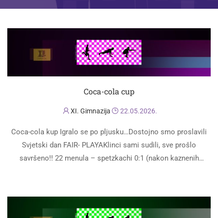
Coca-cola cup
XI. Gimnazija
22.05.2026.
Coca-cola kup Igralo se po pljusku…Dostojno smo proslavili
Svjetski dan FAIR- PLAYAKlinci sami sudili, sve prošlo
savršeno!! 22 menula – spetzkachi 0:1 (nakon kaznenih
udaraca) medo i ostali – majini sinovi …
PROČITAJ VIŠE