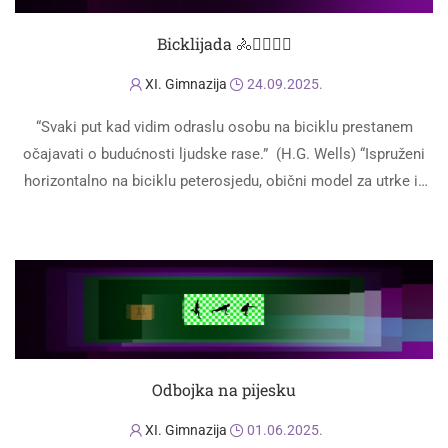
Bicklijada 🚴🚴‍♂️🚴‍♀️
XI. Gimnazija
24.09.2025.
“Svaki put kad vidim odraslu osobu na biciklu prestanem
očajavati o budućnosti ljudske rase.” (H.G. Wells) “Ispruženi
horizontalno na biciklu peterosjedu, obični model za utrke iz
1920., bez guvernala, s …
PROČITAJ VIŠE
Odbojka na pijesku
XI. Gimnazija
01.06.2025.