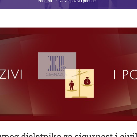
Početna
Javni pozivi i ponude
vnog djelatnika za sigurnost i civi