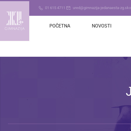
01 615 4711
ured@gimnazija-jedanaesta-zg.skol
POČETNA
NOVOSTI