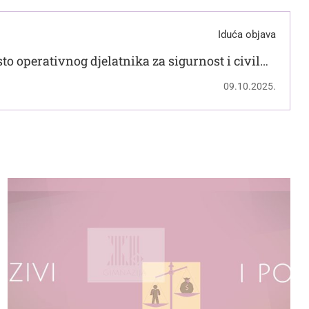
Iduća objava
to operativnog djelatnika za sigurnost i civilnu
zaštitu (M/Ž)
09.10.2025.