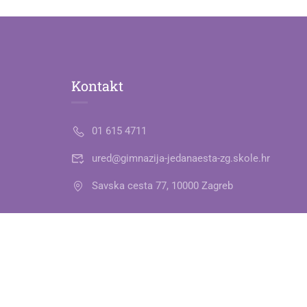
Kontakt
01 615 4711
ured@gimnazija-jedanaesta-zg.skole.hr
Savska cesta 77, 10000 Zagreb