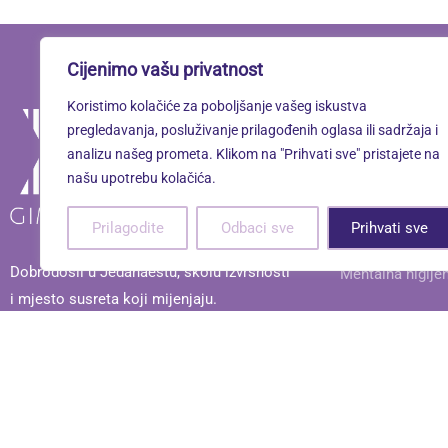
Cijenimo vašu privatnost
Koristimo kolačiće za poboljšanje vašeg iskustva
Linkovi
pregledavanja, posluživanje prilagođenih oglasa ili sadržaja i
analizu našeg prometa. Klikom na "Prihvati sve" pristajete na
našu upotrebu kolačića.
Oximoron
Prilagodite
Odbaci sve
Prihvati sve
Mentalno zdravl
Dobrodošli u Jedanaestu, školu izvrsnosti
Mentalna higije
i mjesto susreta koji mijenjaju.