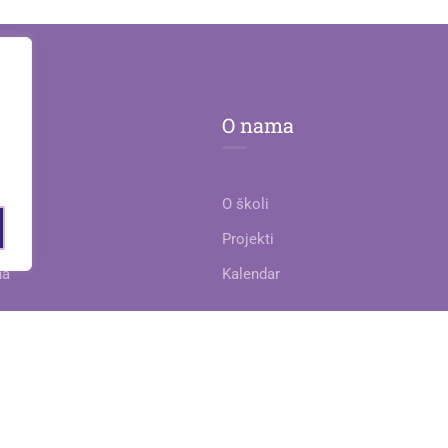
O nama
O školi
je
Projekti
na
Kalendar