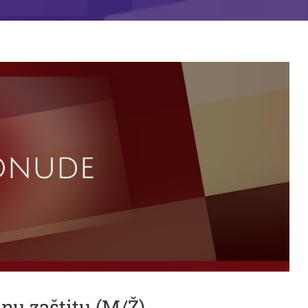
lnu zaštitu (M/Ž)