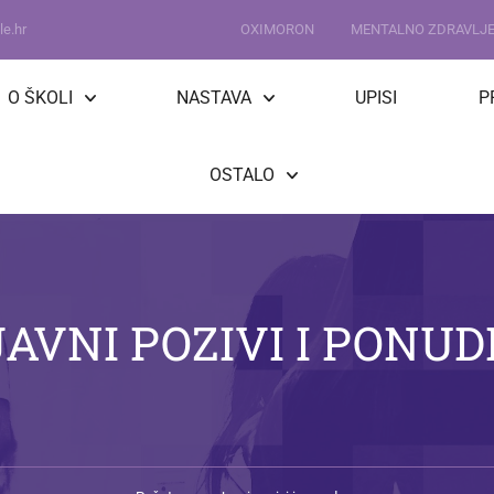
e.hr
OXIMORON
MENTALNO ZDRAVLJ
O ŠKOLI
NASTAVA
UPISI
P
OSTALO
JAVNI POZIVI I PONUD