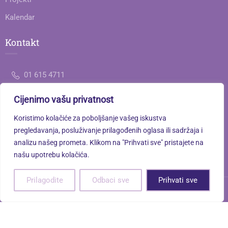
Kalendar
Kontakt
01 615 4711
Cijenimo vašu privatnost
ured@gimnazija-jedanaesta-zg.skole.hr
Koristimo kolačiće za poboljšanje vašeg iskustva
Savska cesta 77, 10000 Zagreb
pregledavanja, posluživanje prilagođenih oglasa ili sadržaja i
analizu našeg prometa. Klikom na "Prihvati sve" pristajete na
našu upotrebu kolačića.
Prilagodite
Odbaci sve
Prihvati sve
XI. gimnazija © 2026. Sva prava pridržana. | Powered by
Terra
Norte Studio