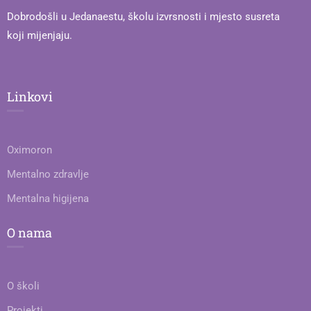
Dobrodošli u Jedanaestu, školu izvrsnosti i mjesto susreta
koji mijenjaju.
Linkovi
Oximoron
Mentalno zdravlje
Mentalna higijena
O nama
O školi
Projekti